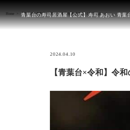
Home
【青葉台×令和】令和のお寿司を当店で。《寿司あおい》
青葉台の寿司居酒屋【公式】寿司 あおい 青葉台
2024.04.10
【青葉台×令和】令