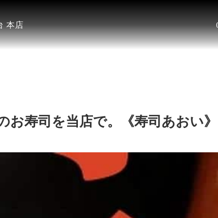
 本店
和のお寿司を当店で。《寿司あおい》