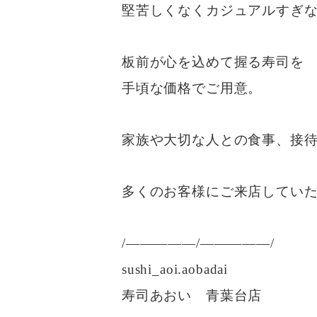
堅苦しくなくカジュアルすぎ
板前が心を込めて握る寿司を
手頃な価格でご用意。
家族や大切な人との食事、接
多くのお客様にご来店してい
/—————/—————/
sushi_aoi.aobadai
寿司あおい 青葉台店