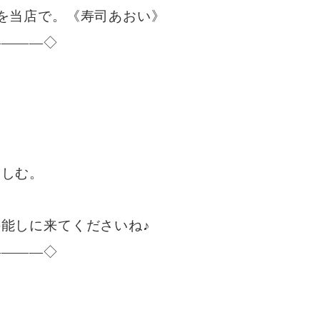
を当店で。《寿司あおい》
————◇
！
楽しむ。
能しに来てくださいね♪
————◇