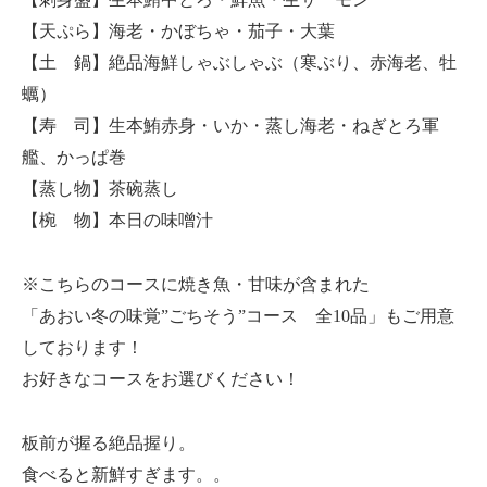
【天ぷら】海老・かぼちゃ・茄子・大葉
【土 鍋】絶品海鮮しゃぶしゃぶ（寒ぶり、赤海老、牡
蠣）
【寿 司】生本鮪赤身・いか・蒸し海老・ねぎとろ軍
艦、かっぱ巻
【蒸し物】茶碗蒸し
【椀 物】本日の味噌汁
※こちらのコースに焼き魚・甘味が含まれた
「あおい冬の味覚”ごちそう”コース 全10品」もご用意
しております！
お好きなコースをお選びください！
板前が握る絶品握り。
食べると新鮮すぎます。。