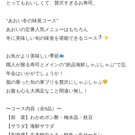
とってもおいしくて、贅沢すぎるお寿司。
“あおい冬の味覚コース”
あおいの定番人気メニューはもちろん
冬に美味しい旬の味覚を堪能できるコース
お魚がより美味しい季節
職人が握る寿司とメインの”絶品海鮮しゃぶしゃぶ”で忘
年会はいかがでしょうか！
脂の乗った旬の寒ブリを贅沢にしゃぶしゃぶ
お腹も心も大満足なこと間違い無し！
〜コース内容（全8品）〜
【前 菜】わかめポン酢・梅水晶・枝豆
【サラダ】海鮮サラダ
【刺身盛】生本鮪中とろ・鮮魚・生サーモン