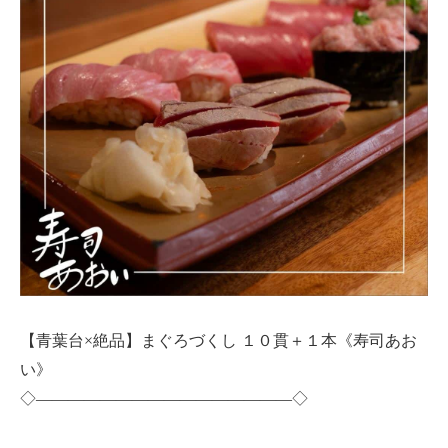
【青葉台×絶品】まぐろづくし １０貫＋１本《寿司あお
い》
◇————————————————◇