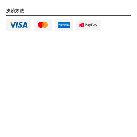
決済方法
青葉台の寿司居酒屋【公式】寿司 あおい 青葉台 本店
トップページ
【~8/31】夏旬にぎり・夏コース
お品書き
Instagram
Instagram
友達追加
友達追加
電話する
電話する
予約する
予約する
ご宴会コース
ランチ※平日限定
ドリンク
こだわり
テイクアウト注文
店内・空間
新着情報
プライバシーポリシー